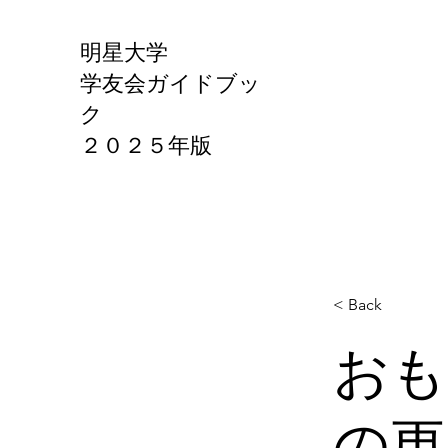
明星大学
学友会ガイドブッ
ク
​２０２５年版
< Back
おも
の更