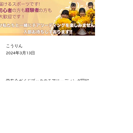
こうりん
2024年3月13日
学友会ガイドブックのチアリーディング同好
Previous
Next
会の団体紹介ページを更新しました！
ぜひご覧ください！
学友会紹介2025