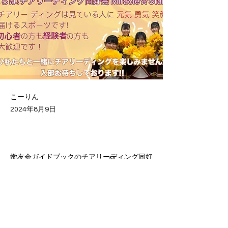
こーりん
2024年8月9日
学友会ガイドブックのチアリーディング同好
Previous
Next
会Miracle☆Starsの団体紹介ページを更新し
ました！
ぜひご覧ください！