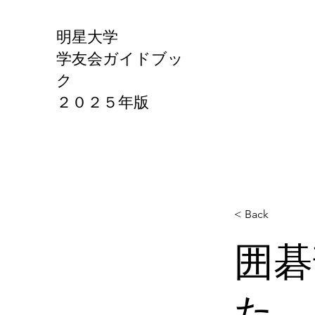
明星大学
学友会ガイドブッ
ク
​２０２５年版
< Back
囲碁
た