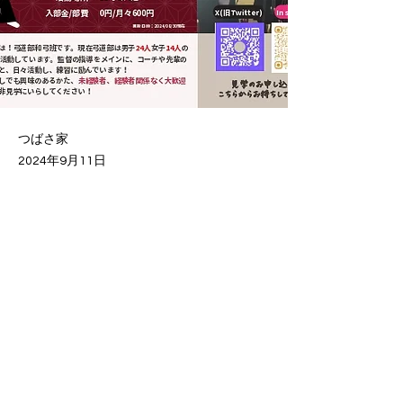
つばさ家
2024年9月11日
学友会ガイドブックの弓道部和弓班の団体紹
Previous
Next
介ページを更新しました
学友会紹介2025